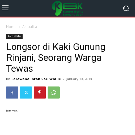
Home
Aktualita
Aktualita
Longsor di Kaki Gunung
Rinjani, Seorang Warga
Tewas
By
Larawana Intan Sari Widuri
-
January 10, 2018
ilustrasi