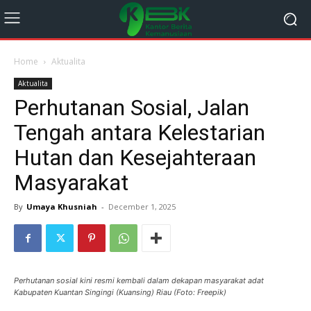
Home
Aktualita
Aktualita
Perhutanan Sosial, Jalan
Tengah antara Kelestarian
Hutan dan Kesejahteraan
Masyarakat
By
Umaya Khusniah
-
December 1, 2025
Perhutanan sosial kini resmi kembali dalam dekapan masyarakat adat
Kabupaten Kuantan Singingi (Kuansing) Riau (Foto: Freepik)