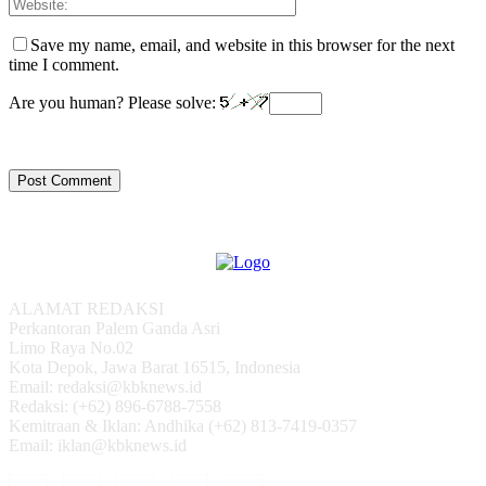
Save my name, email, and website in this browser for the next
time I comment.
Are you human? Please solve:
ALAMAT REDAKSI
Perkantoran Palem Ganda Asri
Limo Raya No.02
Kota Depok, Jawa Barat 16515, Indonesia
Email: redaksi@kbknews.id
Redaksi: (+62) 896-6788-7558
Kemitraan & Iklan: Andhika (+62) 813-7419-0357
Email: iklan@kbknews.id