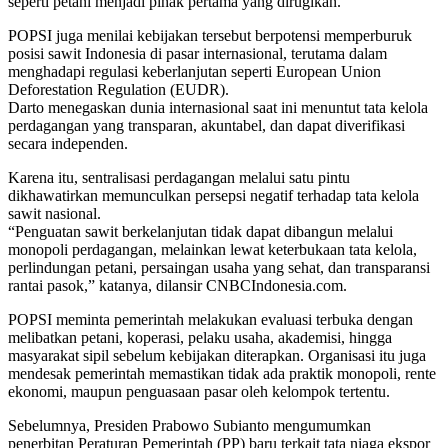
seperti petani menjadi pihak pertama yang dirugikan.
POPSI juga menilai kebijakan tersebut berpotensi memperburuk
posisi sawit Indonesia di pasar internasional, terutama dalam
menghadapi regulasi keberlanjutan seperti European Union
Deforestation Regulation (EUDR).
Darto menegaskan dunia internasional saat ini menuntut tata kelola
perdagangan yang transparan, akuntabel, dan dapat diverifikasi
secara independen.
Karena itu, sentralisasi perdagangan melalui satu pintu
dikhawatirkan memunculkan persepsi negatif terhadap tata kelola
sawit nasional.
“Penguatan sawit berkelanjutan tidak dapat dibangun melalui
monopoli perdagangan, melainkan lewat keterbukaan tata kelola,
perlindungan petani, persaingan usaha yang sehat, dan transparansi
rantai pasok,” katanya, dilansir CNBCIndonesia.com.
POPSI meminta pemerintah melakukan evaluasi terbuka dengan
melibatkan petani, koperasi, pelaku usaha, akademisi, hingga
masyarakat sipil sebelum kebijakan diterapkan. Organisasi itu juga
mendesak pemerintah memastikan tidak ada praktik monopoli, rente
ekonomi, maupun penguasaan pasar oleh kelompok tertentu.
Sebelumnya, Presiden Prabowo Subianto mengumumkan
penerbitan Peraturan Pemerintah (PP) baru terkait tata niaga ekspor