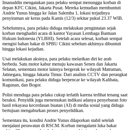
Imanuddin mengatakan para pelaku sempat menunggu korban di
depan KFC Cikini, Jakarta Pusat. Mereka kemudian membuntuti
Andrie Yunus hingga ke Jalan Salemba 1, lokasi terjadinya
penyiraman air keras pada Kamis (12/3) sekitar pukul 23.37 WIB.
Sebelumnya, para pelaku diduga melakukan pengintaian sejak
korban menghadiri acara di kantor Yayasan Lembaga Bantuan
Hukum Indonesia (YLBHI). Setelah acara selesai, korban sempat
mengisi bahan bakar di SPBU Cikini sebelum akhirnya dibuntuti
hingga lokasi kejadian.
Usai melakukan aksinya, para pelaku melarikan diri ke arah
berbeda. Satu motor kabur menuju kawasan Senen dan Jakarta
Selatan, sementara motor lainnya bergerak ke wilayah Matraman,
Jatinegara, hingga Jakarta Timur. Dari analisis CCTV dan perangkat
komunikasi, para pelaku diduga berpencar ke wilayah Kalibata,
Ragunan, dan Bogor.
Polisi menduga para pelaku cukup terlatih karena terlihat tenang saat
beraksi. Penyidik juga menemukan indikasi adanya penyebaran foto
hasil rekayasa kecerdasan buatan (AI) di media sosial yang diduga
bertujuan mengaburkan proses penyelidikan.
Sementara itu, kondisi Andrie Yunus dilaporkan stabil setelah
menjalani perawatan di RSCM. Korban mengalami luka bakar