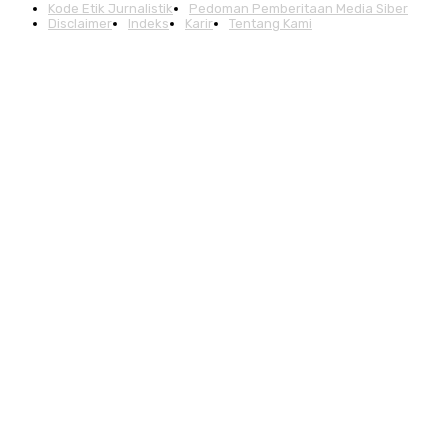
Kode Etik Jurnalistik
Pedoman Pemberitaan Media Siber
Disclaimer
Indeks
Karir
Tentang Kami