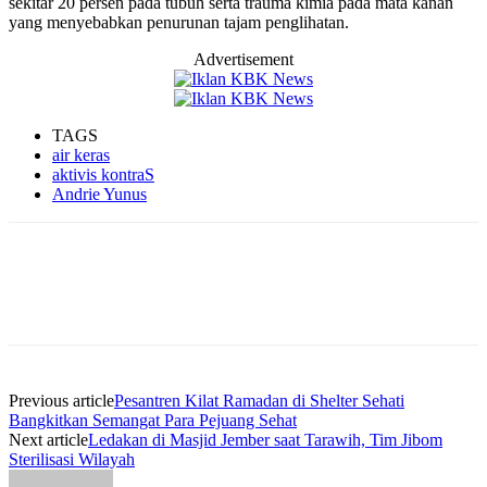
sekitar 20 persen pada tubuh serta trauma kimia pada mata kanan
yang menyebabkan penurunan tajam penglihatan.
Advertisement
TAGS
air keras
aktivis kontraS
Andrie Yunus
Previous article
Pesantren Kilat Ramadan di Shelter Sehati
Bangkitkan Semangat Para Pejuang Sehat
Next article
Ledakan di Masjid Jember saat Tarawih, Tim Jibom
Sterilisasi Wilayah