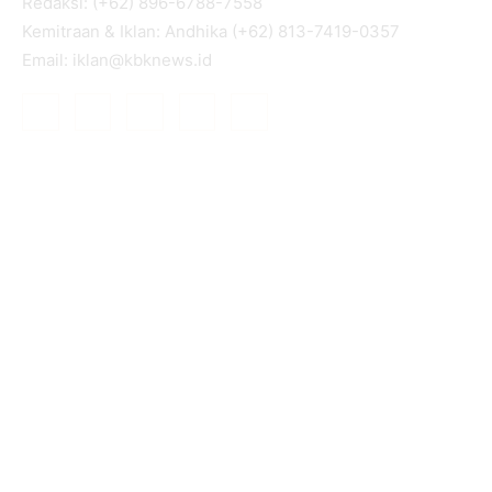
Redaksi: (+62) 896-6788-7558
Kemitraan & Iklan: Andhika (+62) 813-7419-0357
Email: iklan@kbknews.id