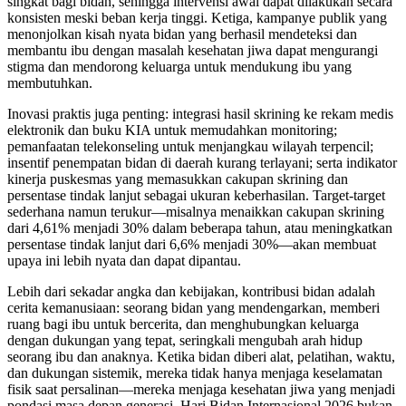
singkat bagi bidan, sehingga intervensi awal dapat dilakukan secara
konsisten meski beban kerja tinggi. Ketiga, kampanye publik yang
menonjolkan kisah nyata bidan yang berhasil mendeteksi dan
membantu ibu dengan masalah kesehatan jiwa dapat mengurangi
stigma dan mendorong keluarga untuk mendukung ibu yang
membutuhkan.
Inovasi praktis juga penting: integrasi hasil skrining ke rekam medis
elektronik dan buku KIA untuk memudahkan monitoring;
pemanfaatan telekonseling untuk menjangkau wilayah terpencil;
insentif penempatan bidan di daerah kurang terlayani; serta indikator
kinerja puskesmas yang memasukkan cakupan skrining dan
persentase tindak lanjut sebagai ukuran keberhasilan. Target‑target
sederhana namun terukur—misalnya menaikkan cakupan skrining
dari 4,61% menjadi 30% dalam beberapa tahun, atau meningkatkan
persentase tindak lanjut dari 6,6% menjadi 30%—akan membuat
upaya ini lebih nyata dan dapat dipantau.
Lebih dari sekadar angka dan kebijakan, kontribusi bidan adalah
cerita kemanusiaan: seorang bidan yang mendengarkan, memberi
ruang bagi ibu untuk bercerita, dan menghubungkan keluarga
dengan dukungan yang tepat, seringkali mengubah arah hidup
seorang ibu dan anaknya. Ketika bidan diberi alat, pelatihan, waktu,
dan dukungan sistemik, mereka tidak hanya menjaga keselamatan
fisik saat persalinan—mereka menjaga kesehatan jiwa yang menjadi
pondasi masa depan generasi. Hari Bidan Internasional 2026 bukan