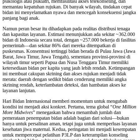
psikologis atau psikiatri, memfasilitasi akses telekonseling, dan
memantau kepatuhan rujukan. Di banyak wilayah, tindakan cepat
bidan ini menyelamatkan nyawa dan mencegah konsekuensi jangka
panjang bagi anak.
Namun peran besar itu dihadapkan pada realitas distribusi tenaga
dan kapasitas layanan. Estimasi menunjukkan ada sekitar ~362.000
bidan di Indonesia secara total, dengan ~257.000 bekerja di fasilitas
pemerintah—dan sekitar 86% dari mereka ditempatkan di
puskesmas. Konsentrasi tertinggi bidan berada di Pulau Jawa (Jawa
Barat, Jawa Timur, Jawa Tengah), sementara provinsi‑provinsi di
wilayah timur seperti Papua dan Nusa Tenggara Timur memiliki
ketersediaan bidan per kapita yang jauh lebih rendah. Ketimpangan
ini membuat cakupan skrining dan akses rujukan menjadi tidak
merata: daerah dengan sedikit bidan cenderung memiliki angka
skrining rendah, keterlambatan deteksi, dan hambatan akses ke
layanan lanjutan.
Hari Bidan Internasional memberi momentum untuk mengubah
kondisi ini menjadi aksi konkret. Pertama, tema global “
One Million
More Midwives
” menegaskan bahwa menambah jumlah dan
pemerataan penempatan bidan adalah bagian dari solusi—bukan
hanya untuk persalinan aman, tetapi juga untuk memperluas layanan
kesehatan jiwa maternal. Kedua, peringatan ini menjadi kesempatan
untuk mempercepat pelatihan P3LP dan keterampilan konseling