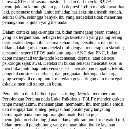
hanya 4,61% dari sasaran nasional—dan dari mereka 8,97%
menunjukkan kemungkinan gejala depresi. Lebih mengkhawatirkan
lagi, persentase tindak lanjut terhadap hasil skrining masih rendah,
sekitar 6,6%, sehingga banyak ibu yang terdeteksi tidak menerima
penanganan lanjutan yang memadai.
Dalam konteks angka-angka itu, bidan memegang peran strategis
yang tak tergantikan. Sebagai tenaga kesehatan yang paling sering
berinteraksi dengan ibu selama kehamilan, persalinan, dan nifas,
bidan adalah garis depan deteksi dini: dengan menerapkan skrining
terstandar seperti EPDS pada kunjungan ANC dan PNC, bidan
dapat mengenali tanda-tanda kecemasan, depresi, atau distress
psikologis sejak awal. Deteksi ini bukan sekadar mencatat skor; ia
membuka pintu bagi intervensi cepat—percakapan empatik, teknik
pengelolaan stres sederhana, dan penguatan dukungan keluarga—
yang seringkali cukup untuk meredam gejala ringan dan mencegah
eskalasi menjadi gangguan berat.
Peran bidan tidak berhenti pada skrining. Mereka memberikan
Pertolongan Pertama pada Luka Psikologis (P3LP): mendengarkan
tanpa menghakimi, menenangkan, membantu ibu mengelola emosi,
dan mengajarkan strategi pengasuhan positif yang langsung
berdampak pada bonding orangtua‑anak. Ketika gejala
menunjukkan risiko tinggi atau adanya pikiran untuk menyakiti diri,
bidan menjadi penghubung yang mengarahkan ibu ke layanan