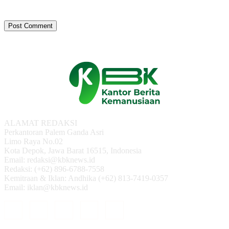
ALAMAT REDAKSI
Perkantoran Palem Ganda Asri
Limo Raya No.02
Kota Depok, Jawa Barat 16515, Indonesia
Email: redaksi@kbknews.id
Redaksi: (+62) 896-6788-7558
Kemitraan & Iklan: Andhika (+62) 813-7419-0357
Email: iklan@kbknews.id