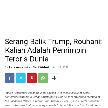
Serang Balik Trump, Rouhani:
Kalian Adalah Pemimpin
Teroris Dunia
By
Larawana Intan Sari Widuri
-
April 9, 2019
Iranian President Hassan Rouhani speaks with media in a joint press
conference with his Austrian counterpart Heinz Fischer after their meeting at
the Saadabad Palace in Tehran, Iran, Tuesday, Sept. 8, 2015. Iran's president
said on Tuesday that his country is ready to hold talks with the United States