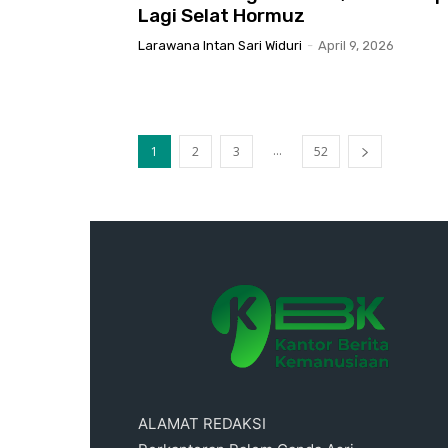
Lagi Selat Hormuz
Larawana Intan Sari Widuri
-
April 9, 2026
...
1
2
3
52
ALAMAT REDAKSI