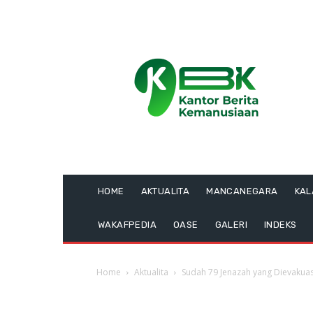
HOME
AKTUALITA
MANCANEGARA
KA
WAKAFPEDIA
OASE
GALERI
INDEKS
Home
Aktualita
Sudah 79 Jenazah yang Dievakuas