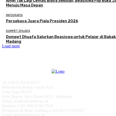
Amel Tak Lagi Cemas Biaya Sekolah, Beasiswa Flip Buka J
Menuju Masa Depan
INFOGRAFIS
Persebaya Juara Piala Presiden 2026
DOMPET DHUAFA
Dompet Dhuafa Salurkan Beasiswa untuk Pelajar di Baba
Madang
Load more
ALAMAT REDAKSI
Perkantoran Palem Ganda Asri
Limo Raya No.02
Kota Depok, Jawa Barat 16515, Indonesia
Email: redaksi@kbknews.id
Redaksi: (+62) 896-6788-7558
Kemitraan & Iklan: Andhika (+62) 813-7419-0357
Email: iklan@kbknews.id