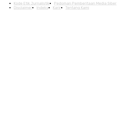
Kode Etik Jurnalistik
Pedoman Pemberitaan Media Siber
Disclaimer
Indeks
Karir
Tentang Kami