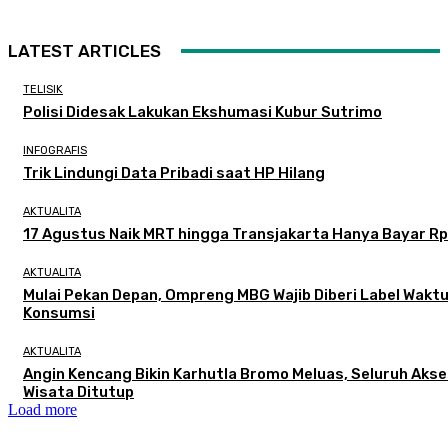
LATEST ARTICLES
TELISIK
Polisi Didesak Lakukan Ekshumasi Kubur Sutrimo
INFOGRAFIS
Trik Lindungi Data Pribadi saat HP Hilang
AKTUALITA
17 Agustus Naik MRT hingga Transjakarta Hanya Bayar Rp
AKTUALITA
Mulai Pekan Depan, Ompreng MBG Wajib Diberi Label Wakt
Konsumsi
AKTUALITA
Angin Kencang Bikin Karhutla Bromo Meluas, Seluruh Aks
Wisata Ditutup
Load more