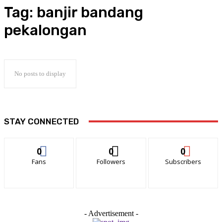
Tag:
banjir bandang
pekalongan
No posts to display
STAY CONNECTED
0
0
0
Fans
Followers
Subscribers
- Advertisement -