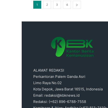
1
2
3
4
ALAMAT REDAKSI
Perkantoran Palem Ganda Asri
Limo Raya No.02
Kota Depok, Jawa Barat 16515, Indonesia
Email: redaksi@kbknews.id
Redaksi: (+62) 896-6788-7558
Kemitraan & Iklan: Andhika (+62) 813-7419-