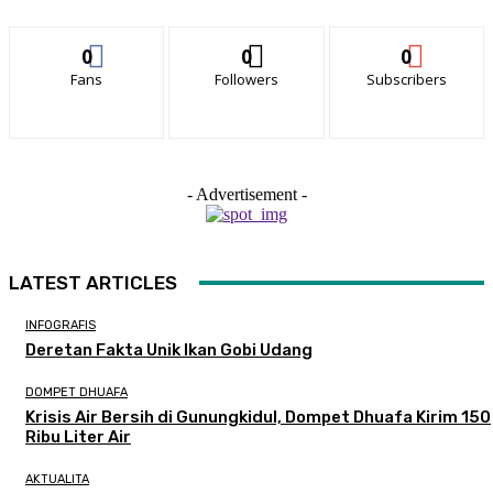
0
0
0
Fans
Followers
Subscribers
- Advertisement -
LATEST ARTICLES
INFOGRAFIS
Deretan Fakta Unik Ikan Gobi Udang
DOMPET DHUAFA
Krisis Air Bersih di Gunungkidul, Dompet Dhuafa Kirim 150
Ribu Liter Air
AKTUALITA