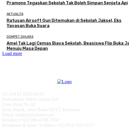
Pramono Tegaskan Sekolah Tak Boleh Simpan Senjata Api
AKTUALITA
Ratusan Airsoft Gun Ditemukan di Sekolah Jaksel, Eks
Yayasan Buka Suara
DOMPET DHUAFA
Amel Tak Lagi Cemas Biaya Sekolah, Beasiswa Flip Buka J
Menuju Masa Depan
Load more
ALAMAT REDAKSI
Perkantoran Palem Ganda Asri
Limo Raya No.02
Kota Depok, Jawa Barat 16515, Indonesia
Email: redaksi@kbknews.id
Redaksi: (+62) 896-6788-7558
Kemitraan & Iklan: Andhika (+62) 813-7419-0357