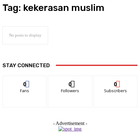
Tag:
kekerasan muslim
No posts to display
STAY CONNECTED
0
0
0
Fans
Followers
Subscribers
- Advertisement -