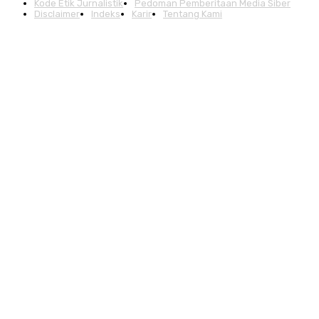
Kode Etik Jurnalistik
Pedoman Pemberitaan Media Siber
Disclaimer
Indeks
Karir
Tentang Kami