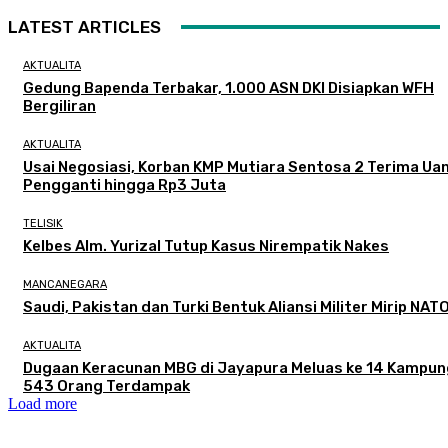
LATEST ARTICLES
AKTUALITA
Gedung Bapenda Terbakar, 1.000 ASN DKI Disiapkan WFH
Bergiliran
AKTUALITA
Usai Negosiasi, Korban KMP Mutiara Sentosa 2 Terima Ua
Pengganti hingga Rp3 Juta
TELISIK
Kelbes Alm. Yurizal Tutup Kasus Nirempatik Nakes
MANCANEGARA
Saudi, Pakistan dan Turki Bentuk Aliansi Militer Mirip NAT
AKTUALITA
Dugaan Keracunan MBG di Jayapura Meluas ke 14 Kampun
543 Orang Terdampak
Load more