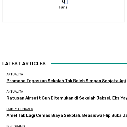
0
Fans
LATEST ARTICLES
AKTUALITA
Pramono Tegaskan Sekolah Tak Boleh Simpan Senjata Api
AKTUALITA
Ratusan Airsoft Gun Ditemukan di Sekolah Jaksel, Eks Y
DOMPET DHUAFA
Amel Tak Lagi Cemas Biaya Sekolah, Beasiswa Flip Buka 
INFOGRAFIS