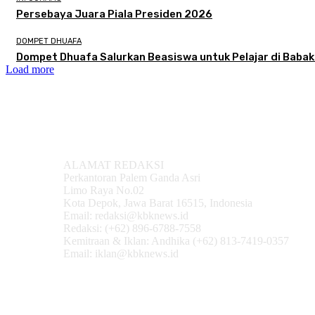
Persebaya Juara Piala Presiden 2026
DOMPET DHUAFA
Dompet Dhuafa Salurkan Beasiswa untuk Pelajar di Baba
Load more
ALAMAT REDAKSI
Perkantoran Palem Ganda Asri
Limo Raya No.02
Kota Depok, Jawa Barat 16515, Indonesia
Email: redaksi@kbknews.id
Redaksi: (+62) 896-6788-7558
Kemitraan & Iklan: Andhika (+62) 813-7419-0357
Email: iklan@kbknews.id