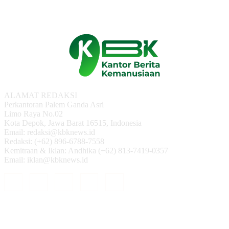
ALAMAT REDAKSI
Perkantoran Palem Ganda Asri
Limo Raya No.02
Kota Depok, Jawa Barat 16515, Indonesia
Email: redaksi@kbknews.id
Redaksi: (+62) 896-6788-7558
Kemitraan & Iklan: Andhika (+62) 813-7419-0357
Email: iklan@kbknews.id