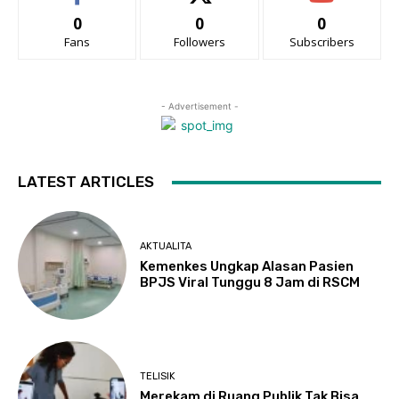
0
0
0
Fans
Followers
Subscribers
- Advertisement -
LATEST ARTICLES
AKTUALITA
Kemenkes Ungkap Alasan Pasien
BPJS Viral Tunggu 8 Jam di RSCM
TELISIK
Merekam di Ruang Publik Tak Bisa