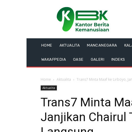
HOME
AKTUALITA
MANCANEGARA
KA
WAKAFPEDIA
OASE
GALERI
INDEKS
Home
Aktualita
Trans7 Minta Maaf ke Lirboyo, J
Aktualita
Trans7 Minta Maa
Janjikan Chairu
Langsung