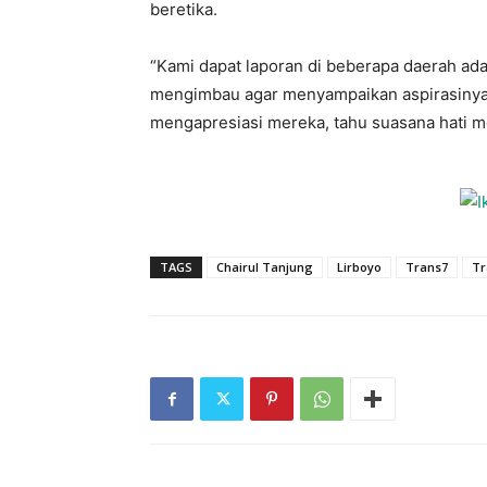
beretika.
“Kami dapat laporan di beberapa daerah ad
mengimbau agar menyampaikan aspirasinya 
mengapresiasi mereka, tahu suasana hati me
TAGS
Chairul Tanjung
Lirboyo
Trans7
Tr