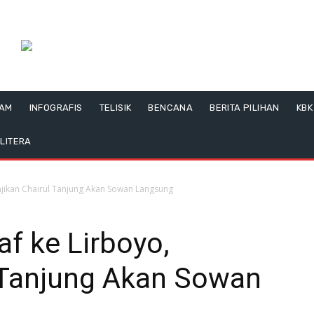
LAM
INFOGRAFIS
TELISIK
BENCANA
BERITA PILIHAN
KBK
LITERA
anjikan Chairul Tanjung Akan Sowan Langsung
f ke Lirboyo,
l Tanjung Akan Sowan