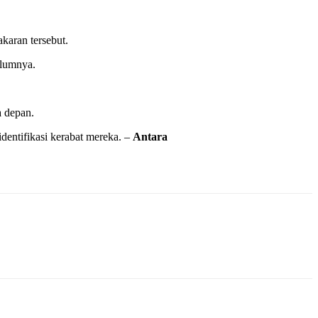
aran tersebut.
elumnya.
a depan.
dentifikasi kerabat mereka. –
Antara