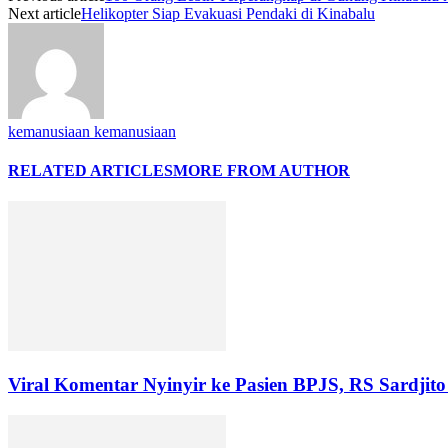
Next article
Helikopter Siap Evakuasi Pendaki di Kinabalu
kemanusiaan kemanusiaan
RELATED ARTICLES
MORE FROM AUTHOR
Viral Komentar Nyinyir ke Pasien BPJS, RS Sardji