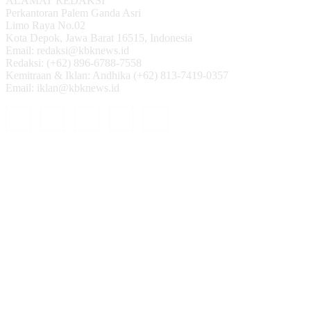
ALAMAT REDAKSI
Perkantoran Palem Ganda Asri
Limo Raya No.02
Kota Depok, Jawa Barat 16515, Indonesia
Email: redaksi@kbknews.id
Redaksi: (+62) 896-6788-7558
Kemitraan & Iklan: Andhika (+62) 813-7419-0357
Email: iklan@kbknews.id