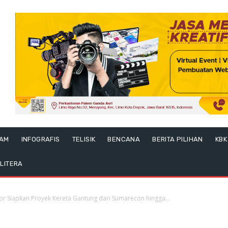
LAM
INFOGRAFIS
TELISIK
BENCANA
BERITA PILIHAN
KBK
LITERA
r Siapkan Proyek Kereta Gantung dari Sumarecon hingga...