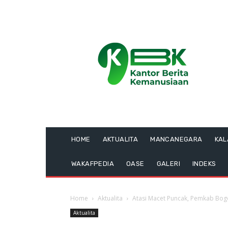
HOME
AKTUALITA
MANCANEGARA
KA
WAKAFPEDIA
OASE
GALERI
INDEKS
Home
Aktualita
Atasi Macet Puncak, Pemkab Bogo
Aktualita