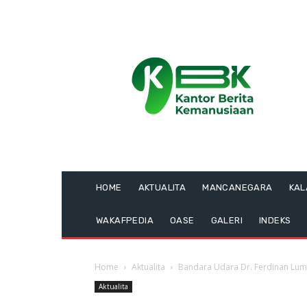
HOME
AKTUALITA
MANCANEGARA
KA
WAKAFPEDIA
OASE
GALERI
INDEKS
Home
Aktualita
Bandara Udara Dr. Ferdinan Lum
Aktualita