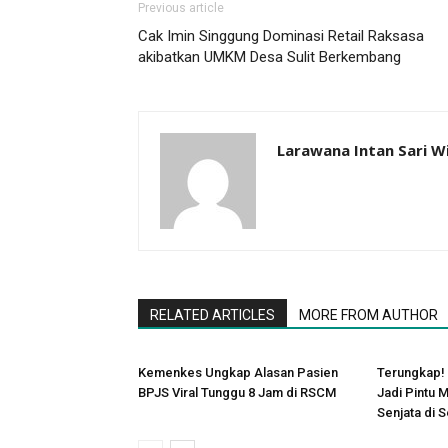
Previous article
Cak Imin Singgung Dominasi Retail Raksasa
akibatkan UMKM Desa Sulit Berkembang
Larawana Intan Sari W
RELATED ARTICLES
MORE FROM AUTHOR
Kemenkes Ungkap Alasan Pasien
Terungkap! 
BPJS Viral Tunggu 8 Jam di RSCM
Jadi Pintu
Senjata di 