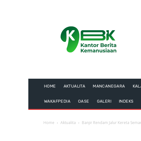
HOME
AKTUALITA
MANCANEGARA
KA
WAKAFPEDIA
OASE
GALERI
INDEKS
Home
Aktualita
Banjir Rendam Jalur Kereta Sema