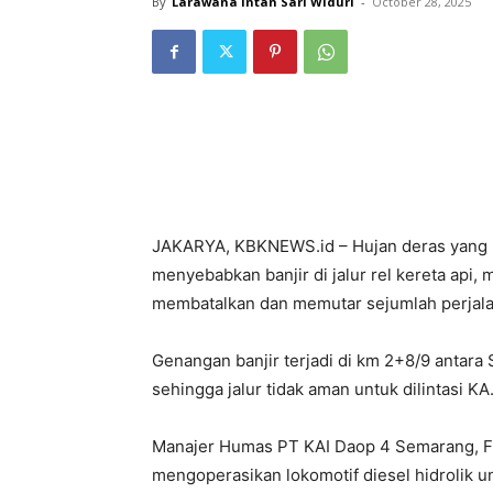
By
Larawana Intan Sari Widuri
-
October 28, 2025
JAKARYA, KBKNEWS.id – Hujan deras yang 
menyebabkan banjir di jalur rel kereta api,
membatalkan dan memutar sejumlah perjala
Genangan banjir terjadi di km 2+8/9 antara
sehingga jalur tidak aman untuk dilintasi KA
Manajer Humas PT KAI Daop 4 Semarang, F
mengoperasikan lokomotif diesel hidrolik 