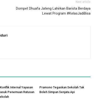
Next article
Dompet Dhuafa Jateng Lahirkan Barista Berdaya
Lewat Program #KelasJadiBisa
iduri
Konflik Internal Yayasan
Pramono Tegaskan Sekolah Tak
 Masuk Penemuan Ratusan
Boleh Simpan Senjata Api
Sekolah