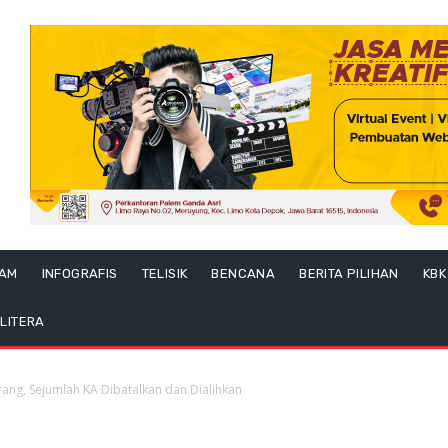
LAM
INFOGRAFIS
TELISIK
BENCANA
BERITA PILIHAN
KBK
LITERA
rang, Sejumlah KA Dibatalkan dan Dialihkan