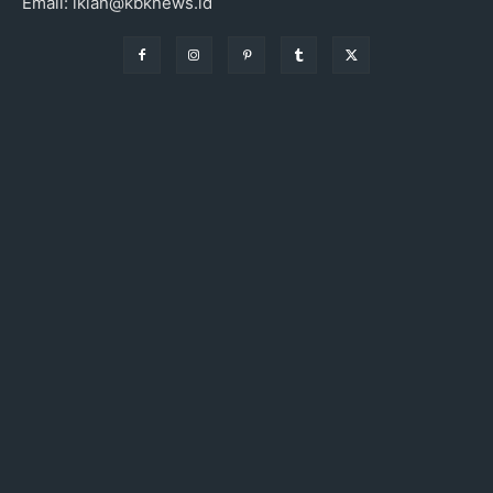
Email: iklan@kbknews.id