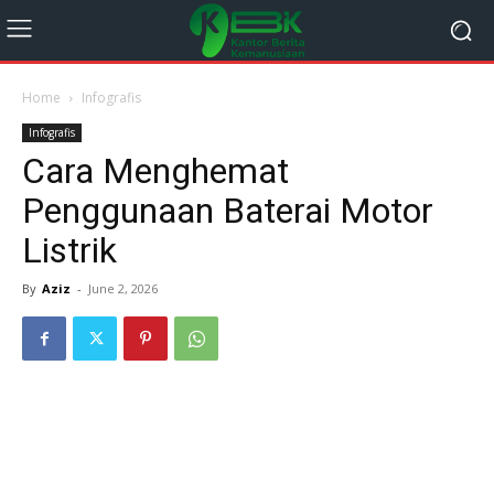
Home
Infografis
Infografis
Cara Menghemat
Penggunaan Baterai Motor
Listrik
By
Aziz
-
June 2, 2026