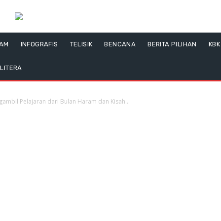
LAM
INFOGRAFIS
TELISIK
BENCANA
BERITA PILIHAN
KBK
LITERA
mbil Pelajaran dari Bulan Haram dan Kisah...