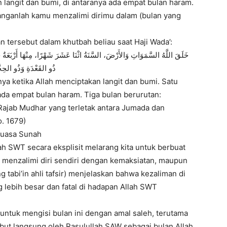
 langit dan bumi, di antaranya ada empat bulan haram.
janganlah kamu menzalimi dirimu dalam (bulan yang
ersebut dalam khutbah beliau saat Haji Wada’:
ذُو القَعْدَةِ وَذُو الحِج
ya ketika Allah menciptakan langit dan bumi. Satu
 ada empat bulan haram. Tiga bulan berurutan:
 Rajab Mudhar yang terletak antara Jumada dan
o. 1679)
Puasa Sunah
lah SWT secara eksplisit melarang kita untuk berbuat
ik menzalimi diri sendiri dengan kemaksiatan, maupun
 tabi’in ahli tafsir) menjelaskan bahwa kezaliman di
 lebih besar dan fatal di hadapan Allah SWT
 untuk mengisi bulan ini dengan amal saleh, terutama
ut langsung oleh Rasulullah SAW sebagai bulan Allah