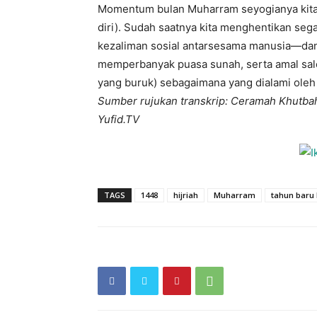
Momentum bulan Muharram seyogianya kita j
diri). Sudah saatnya kita menghentikan se
kezaliman sosial antarsesama manusia—dan
memperbanyak puasa sunah, serta amal saleh
yang buruk) sebagaimana yang dialami oleh
Sumber rujukan transkrip: Ceramah Khutbah
Yufid.TV
TAGS
1448
hijriah
Muharram
tahun baru 