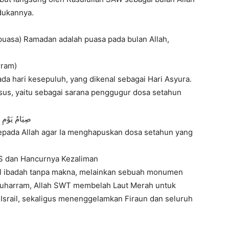
dukannya.
(puasa) Ramadan adalah puasa pada bulan Allah,
rram)
a hari kesepuluh, yang dikenal sebagai Hari Asyura.
usus, yaitu sebagai sarana penggugur dosa setahun
صِيَامُ يَوْمِ ع
 kepada Allah agar Ia menghapuskan dosa setahun yang
AS dan Hancurnya Kezaliman
al ibadah tanpa makna, melainkan sebuah monumen
Muharram, Allah SWT membelah Laut Merah untuk
srail, sekaligus menenggelamkan Firaun dan seluruh