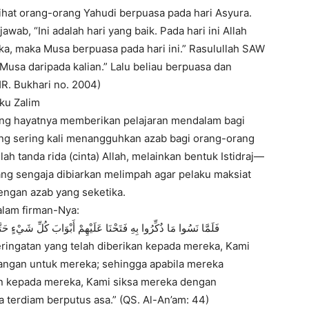
lihat orang-orang Yahudi berpuasa pada hari Asyura.
wab, “Ini adalah hari yang baik. Pada hari ini Allah
ka, maka Musa berpuasa pada hari ini.” Rasulullah SAW
Musa daripada kalian.” Lalu beliau berpuasa dan
R. Bukhari no. 2004)
aku Zalim
ung hayatnya memberikan pelajaran mendalam bagi
g sering kali menangguhkan azab bagi orang-orang
h tanda rida (cinta) Allah, melainkan bentuk Istidraj—
ang sengaja dibiarkan melimpah agar pelaku maksiat
engan azab yang seketika.
lam firman-Nya:
فَلَمَّا نَسُوا مَا ذُكِّرُوا بِهِ فَتَحْنَا عَلَيْهِمْ أَبْوَابَ كُلِّ شَيْءٍ حَتّ
eringatan yang telah diberikan kepada mereka, Kami
ngan untuk mereka; sehingga apabila mereka
an kepada mereka, Kami siksa mereka dengan
 terdiam berputus asa.” (QS. Al-An’am: 44)