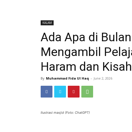
KALAM
Ada Apa di Bula
Mengambil Pelaja
Haram dan Kisah
By
Muhammad Fida Ul Haq
-
June 2, 2026
Ilustrasi masjid (Foto: ChatGPT)