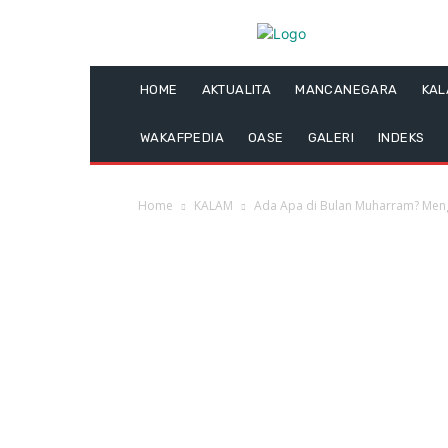
HOME
AKTUALITA
MANCANEGARA
KA
WAKAFPEDIA
OASE
GALERI
INDEKS
Home
KALAM
Ada Apa di Bulan Muharram? Menga