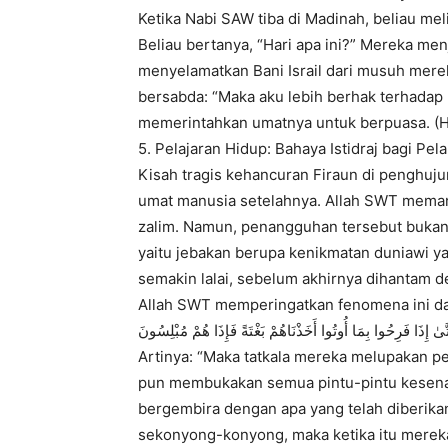
Ketika Nabi SAW tiba di Madinah, beliau me
Beliau bertanya, “Hari apa ini?” Mereka menja
menyelamatkan Bani Israil dari musuh mere
bersabda: “Maka aku lebih berhak terhadap 
memerintahkan umatnya untuk berpuasa. (H
5. Pelajaran Hidup: Bahaya Istidraj bagi Pel
Kisah tragis kehancuran Firaun di penghuj
umat manusia setelahnya. Allah SWT meman
zalim. Namun, penangguhan tersebut bukanla
yaitu jebakan berupa kenikmatan duniawi y
semakin lalai, sebelum akhirnya dihantam d
Allah SWT memperingatkan fenomena ini da
َىٰ إِذَا فَرِحُوا بِمَا أُوتُوا أَخَذْنَاهُمْ بَغْتَةً فَإِذَا هُمْ مُبْلِسُونَ
Artinya: “Maka tatkala mereka melupakan p
pun membukakan semua pintu-pintu kesena
bergembira dengan apa yang telah diberik
sekonyong-konyong, maka ketika itu mereka