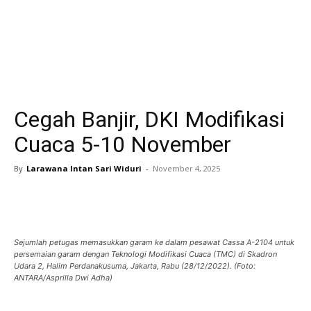
Cegah Banjir, DKI Modifikasi
Cuaca 5-10 November
By
Larawana Intan Sari Widuri
-
November 4, 2025
Sejumlah petugas memasukkan garam ke dalam pesawat Cassa A-2104 untuk
persemaian garam dengan Teknologi Modifikasi Cuaca (TMC) di Skadron
Udara 2, Halim Perdanakusuma, Jakarta, Rabu (28/12/2022). (Foto:
ANTARA/Asprilla Dwi Adha)