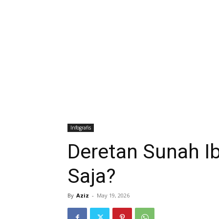
Infografis
Deretan Sunah I
Saja?
By
Aziz
-
May 19, 2026