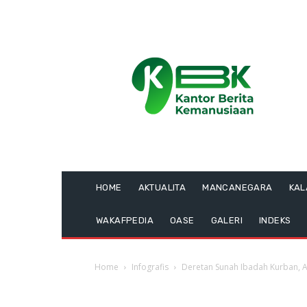
HOME
AKTUALITA
MANCANEGARA
KA
WAKAFPEDIA
OASE
GALERI
INDEKS
Home
Infografis
Deretan Sunah Ibadah Kurban, A