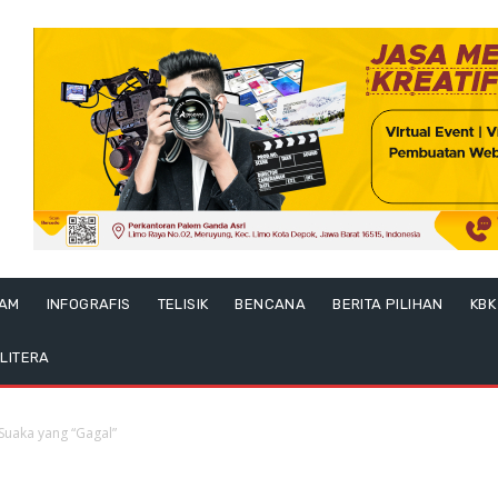
LAM
INFOGRAFIS
TELISIK
BENCANA
BERITA PILIHAN
KBK
LITERA
Suaka yang “Gagal”