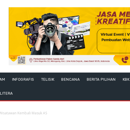
LAM
INFOGRAFIS
TELISIK
BENCANA
BERITA PILIHAN
KBK
LITERA
 Wisatawan Kembali Masuk AS