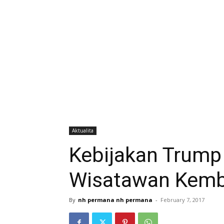
Aktualita
Kebijakan Trump 
Wisatawan Kemb
By
nh permana nh permana
-
February 7, 2017