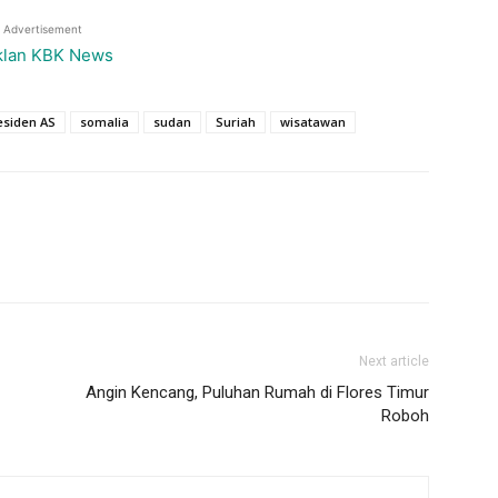
Advertisement
esiden AS
somalia
sudan
Suriah
wisatawan
Next article
Angin Kencang, Puluhan Rumah di Flores Timur
Roboh