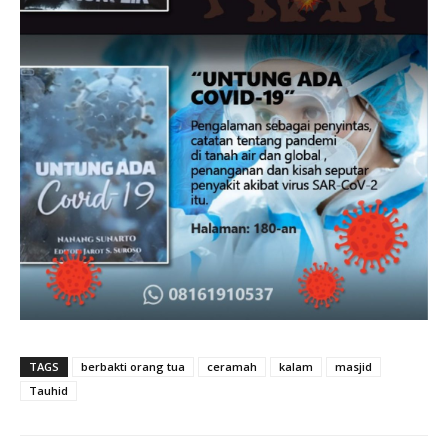
TAGS
berbakti orang tua
ceramah
kalam
masjid
Tauhid