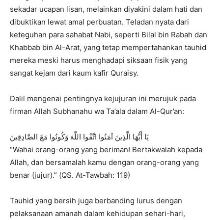
sekadar ucapan lisan, melainkan diyakini dalam hati dan
dibuktikan lewat amal perbuatan. Teladan nyata dari
keteguhan para sahabat Nabi, seperti Bilal bin Rabah dan
Khabbab bin Al-Arat, yang tetap mempertahankan tauhid
mereka meski harus menghadapi siksaan fisik yang
sangat kejam dari kaum kafir Quraisy.
Dalil mengenai pentingnya kejujuran ini merujuk pada
firman Allah Subhanahu wa Ta’ala dalam Al-Qur’an:
يَا أَيُّهَا الَّذِينَ آمَنُوا اتَّقُوا اللَّهَ وَكُونُوا مَعَ الصَّادِقِينَ
“Wahai orang-orang yang beriman! Bertakwalah kepada
Allah, dan bersamalah kamu dengan orang-orang yang
benar (jujur).” (QS. At-Tawbah: 119)
Tauhid yang bersih juga berbanding lurus dengan
pelaksanaan amanah dalam kehidupan sehari-hari,