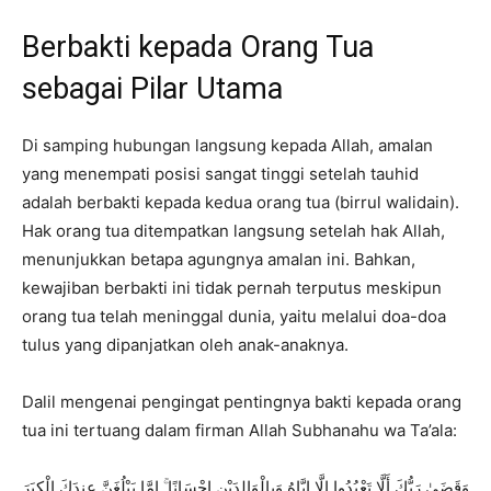
Berbakti kepada Orang Tua
sebagai Pilar Utama
Di samping hubungan langsung kepada Allah, amalan
yang menempati posisi sangat tinggi setelah tauhid
adalah berbakti kepada kedua orang tua (birrul walidain).
Hak orang tua ditempatkan langsung setelah hak Allah,
menunjukkan betapa agungnya amalan ini. Bahkan,
kewajiban berbakti ini tidak pernah terputus meskipun
orang tua telah meninggal dunia, yaitu melalui doa-doa
tulus yang dipanjatkan oleh anak-anaknya.
Dalil mengenai pengingat pentingnya bakti kepada orang
tua ini tertuang dalam firman Allah Subhanahu wa Ta’ala:
وَقَضَىٰ رَبُّكَ أَلَّا تَعْبُدُوا إِلَّا إِيَّاهُ وَبِالْوَالِدَيْنِ إِحْسَانًا ۚ إِمَّا يَبْلُغَنَّ عِندَكَ الْكِبَرَ