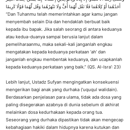
أَحَدُهُمَا أَوْ كِلَاهُمَا فَلَا تَقُل لَّهُمَا أُفٍّ وَلَا تَنْهَرْهُمَا وَقُل لَّهُمَا قَوْلًا كَرِيمًا
“Dan Tuhanmu telah memerintahkan agar kamu jangan
menyembah selain Dia dan hendaklah berbuat baik
kepada ibu bapak. Jika salah seorang di antara keduanya
atau kedua-duanya sampai berusia lanjut dalam
pemeliharaanmu, maka sekali-kali janganlah engkau
mengatakan kepada keduanya perkataan ‘ah’ dan
janganlah engkau membentak keduanya, dan ucapkanlah
kepada keduanya perkataan yang baik.” (QS. Al-Isra’: 23)
Lebih lanjut, Ustadz Sufyan mengingatkan konsekuensi
mengerikan bagi anak yang durhaka (‘uququl walidain).
Berdasarkan penjelasan para ulama, tidak ada dosa yang
paling disegerakan azabnya di dunia sebelum di akhirat
melainkan dosa kedurhakaan kepada orang tua.
Seseorang yang durhaka dipastikan tidak akan mengecap
kebahagiaan hakiki dalam hidupnya karena kutukan dan