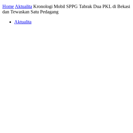
Home
Aktualita
Kronologi Mobil SPPG Tabrak Dua PKL di Bekasi
dan Tewaskan Satu Pedagang
Aktualita