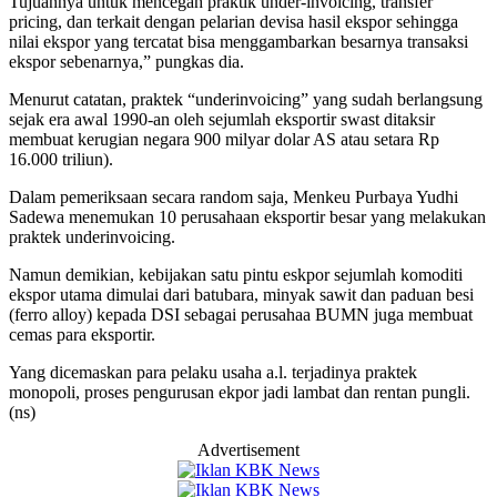
Tujuannya untuk mencegah praktik under-invoicing, transfer
pricing, dan terkait dengan pelarian devisa hasil ekspor sehingga
nilai ekspor yang tercatat bisa menggambarkan besarnya transaksi
ekspor sebenarnya,” pungkas dia.
Menurut catatan, praktek “underinvoicing” yang sudah berlangsung
sejak era awal 1990-an oleh sejumlah eksportir swast ditaksir
membuat kerugian negara 900 milyar dolar AS atau setara Rp
16.000 triliun).
Dalam pemeriksaan secara random saja, Menkeu Purbaya Yudhi
Sadewa menemukan 10 perusahaan eksportir besar yang melakukan
praktek underinvoicing.
Namun demikian, kebijakan satu pintu eskpor sejumlah komoditi
ekspor utama dimulai dari batubara, minyak sawit dan paduan besi
(ferro alloy) kepada DSI sebagai perusahaa BUMN juga membuat
cemas para eksportir.
Yang dicemaskan para pelaku usaha a.l. terjadinya praktek
monopoli, proses pengurusan ekpor jadi lambat dan rentan pungli.
(ns)
Advertisement