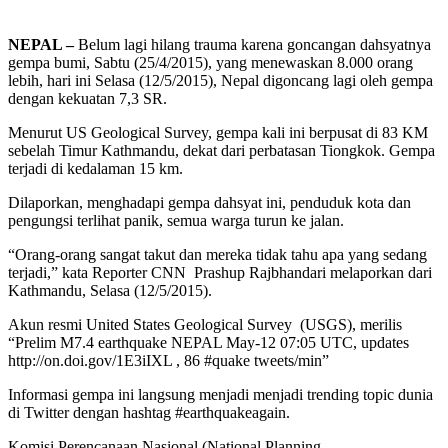
NEPAL –
Belum lagi hilang trauma karena goncangan dahsyatnya
gempa bumi, Sabtu (25/4/2015), yang menewaskan 8.000 orang
lebih, hari ini Selasa (12/5/2015), Nepal digoncang lagi oleh gempa
dengan kekuatan 7,3 SR.
Menurut US Geological Survey, gempa kali ini berpusat di 83 KM
sebelah Timur Kathmandu, dekat dari perbatasan Tiongkok. Gempa
terjadi di kedalaman 15 km.
Dilaporkan, menghadapi gempa dahsyat ini, penduduk kota dan
pengungsi terlihat panik, semua warga turun ke jalan.
“Orang-orang sangat takut dan mereka tidak tahu apa yang sedang
terjadi,” kata Reporter CNN Prashup Rajbhandari melaporkan dari
Kathmandu, Selasa (12/5/2015).
Akun resmi United States Geological Survey (USGS), merilis
“Prelim M7.4 earthquake NEPAL May-12 07:05 UTC, updates
http://on.doi.gov/1E3iIXL , 86 #quake tweets/min”
Informasi gempa ini langsung menjadi menjadi trending topic dunia
di Twitter dengan hashtag #earthquakeagain.
Komisi Perencanaan Nasional (National Planning