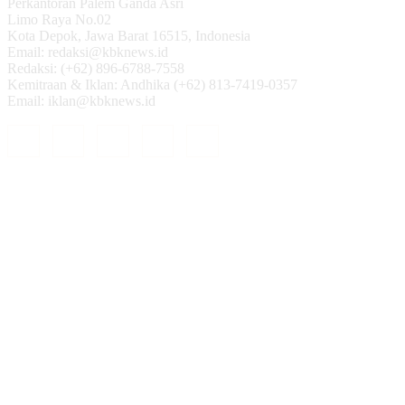
Perkantoran Palem Ganda Asri
Limo Raya No.02
Kota Depok, Jawa Barat 16515, Indonesia
Email: redaksi@kbknews.id
Redaksi: (+62) 896-6788-7558
Kemitraan & Iklan: Andhika (+62) 813-7419-0357
Email: iklan@kbknews.id