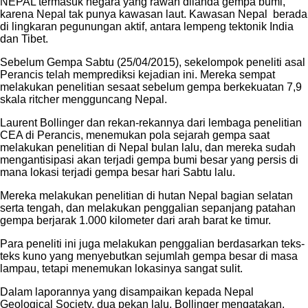
NEPAL termasuk negara yang rawan dilanda gempa bumi,
karena Nepal tak punya kawasan laut. Kawasan Nepal berada
di lingkaran pegunungan aktif, antara lempeng tektonik India
dan Tibet.
Sebelum Gempa Sabtu (25/04/2015), sekelompok peneliti asal
Perancis telah memprediksi kejadian ini. Mereka sempat
melakukan penelitian sesaat sebelum gempa berkekuatan 7,9
skala ritcher mengguncang Nepal.
Laurent Bollinger dan rekan-rekannya dari lembaga penelitian
CEA di Perancis, menemukan pola sejarah gempa saat
melakukan penelitian di Nepal bulan lalu, dan mereka sudah
mengantisipasi akan terjadi gempa bumi besar yang persis di
mana lokasi terjadi gempa besar hari Sabtu lalu.
Mereka melakukan penelitian di hutan Nepal bagian selatan
serta tengah, dan melakukan penggalian sepanjang patahan
gempa berjarak 1.000 kilometer dari arah barat ke timur.
Para peneliti ini juga melakukan penggalian berdasarkan teks-
teks kuno yang menyebutkan sejumlah gempa besar di masa
lampau, tetapi menemukan lokasinya sangat sulit.
Dalam laporannya yang disampaikan kepada Nepal
Geological Society, dua pekan lalu, Bollinger mengatakan,