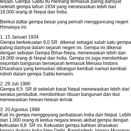
terjadi. Gempa Sabtu itu memang termasuk paling dahsyat
setelah gempa tahun 1934 yang menewaskan lebih dari
16.000 orang di Nepal dan India.
Berikut daftar gempa besar yang pernah mengguncang negeri
Himalaya ini:
1. 15 Januari 1934
Gempa berkekuatan 8,0 SR dikenal sebagai salah satu gempa
paling dashyat dalam sejarah negeri ini. Gempa ini dikenal
dengan sebutan Gempa Bihar-Nepa, menewaskan lebih dari
16.000 orang di Nepal dan India. Gempa ini juga merobohkan
sejumlah bangunan bersejarah termasuk Menara historis
Dharahara yang kemudian dibangun kembali namun kembali
roboh dalam gempa Sabtu kemarin.
2. 29 Juli 1980
Gempa 6,5 SR di sebelah barat Nepal menewaskan lebih dari
seratus penduduk, merobohkan ribuan bangunan dan ikut
menewaskan hewan-hewan ternak
3. 20 Agustus 1988
Kali ini gempa menggoyang perbatasan India dan Nepal. Lebih
dari 1.000 orang di kedua negara tewas akibat gempa dengan
kekuatan 6,8 SR ini. Kekuatan gempa bahkan dirasakan
hingga ibukota India New Delhi, Bangladesh, hingga Myanmar.