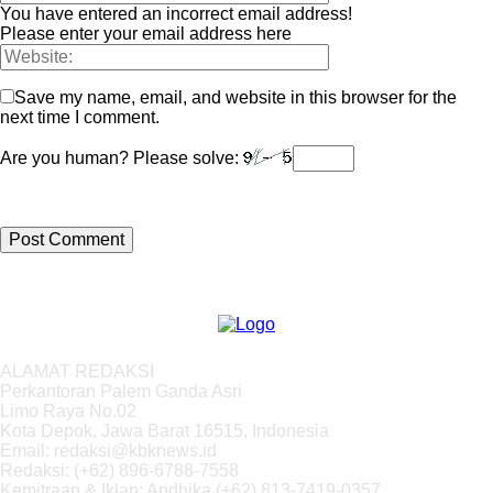
You have entered an incorrect email address!
Please enter your email address here
Save my name, email, and website in this browser for the
next time I comment.
Are you human? Please solve:
ALAMAT REDAKSI
Perkantoran Palem Ganda Asri
Limo Raya No.02
Kota Depok, Jawa Barat 16515, Indonesia
Email: redaksi@kbknews.id
Redaksi: (+62) 896-6788-7558
Kemitraan & Iklan: Andhika (+62) 813-7419-0357