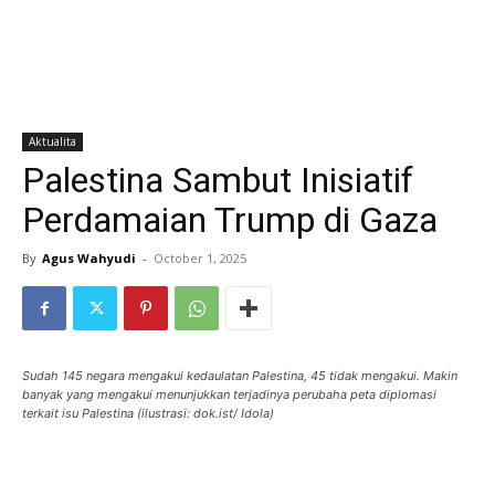
Aktualita
Palestina Sambut Inisiatif
Perdamaian Trump di Gaza
By
Agus Wahyudi
-
October 1, 2025
Sudah 145 negara mengakui kedaulatan Palestina, 45 tidak mengakui. Makin
banyak yang mengakui menunjukkan terjadinya perubaha peta diplomasi
terkait isu Palestina (ilustrasi: dok.ist/ Idola)