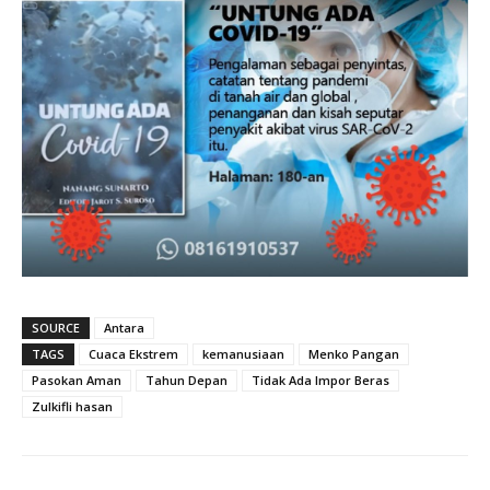
SOURCE
Antara
TAGS
Cuaca Ekstrem
kemanusiaan
Menko Pangan
Pasokan Aman
Tahun Depan
Tidak Ada Impor Beras
Zulkifli hasan