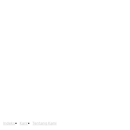
Indeks
Karir
Tentang Kami