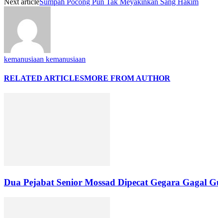
Next article
Sumpah Pocong Pun Tak Meyakinkan Sang Hakim
kemanusiaan kemanusiaan
RELATED ARTICLES
MORE FROM AUTHOR
Dua Pejabat Senior Mossad Dipecat Gegara Gagal G