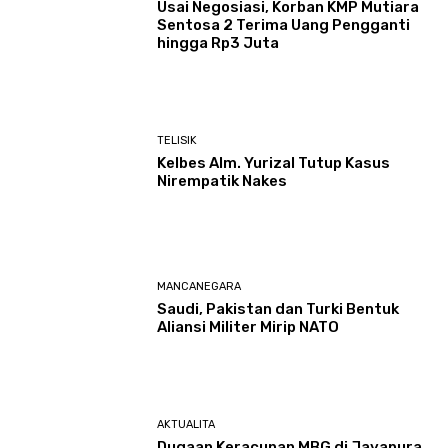
Usai Negosiasi, Korban KMP Mutiara
Sentosa 2 Terima Uang Pengganti
hingga Rp3 Juta
TELISIK
Kelbes Alm. Yurizal Tutup Kasus
Nirempatik Nakes
MANCANEGARA
Saudi, Pakistan dan Turki Bentuk
Aliansi Militer Mirip NATO
AKTUALITA
Dugaan Keracunan MBG di Jayapura