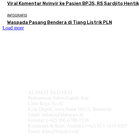
Viral Komentar Nyinyir ke Pasien BPJS, RS Sardjito Hent
INFOGRAFIS
Waspada Pasang Bendera di Tiang Listrik PLN
Load more
ALAMAT REDAKSI
Perkantoran Palem Ganda Asri
Limo Raya No.02
Kota Depok, Jawa Barat 16515, Indonesia
Email: redaksi@kbknews.id
Redaksi: (+62) 896-6788-7558
Kemitraan & Iklan: Andhika (+62) 813-7419-0357
Email: iklan@kbknews.id