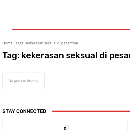
HOME
AKTUALITA
MANCANEGARA
KALAM
OASE
GALERI
INDEKS
LITERA
Home
Tags
Kekerasan seksual di pesantren
Tag:
kekerasan seksual di pes
No posts to display
STAY CONNECTED
0