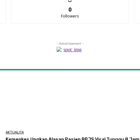
0
Followers
- Advertisement -
AKTUALITA
Kemenkes Ungkap Alasan Pasien BPJS Viral Tunggu 8 Jam