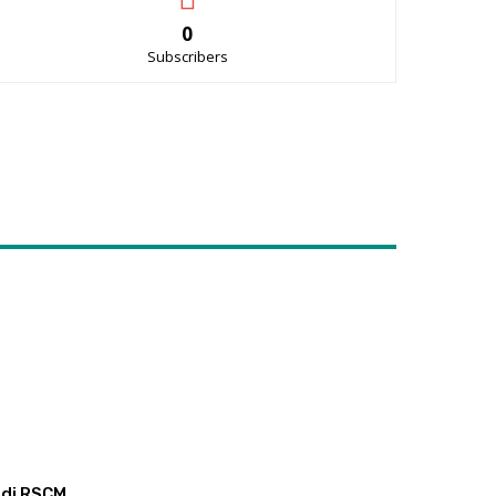
0
Subscribers
 di RSCM