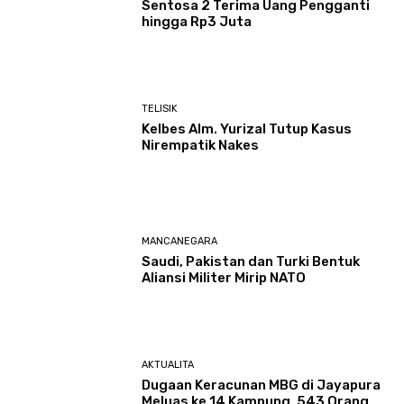
Sentosa 2 Terima Uang Pengganti
hingga Rp3 Juta
TELISIK
Kelbes Alm. Yurizal Tutup Kasus
Nirempatik Nakes
MANCANEGARA
Saudi, Pakistan dan Turki Bentuk
Aliansi Militer Mirip NATO
AKTUALITA
Dugaan Keracunan MBG di Jayapura
Meluas ke 14 Kampung, 543 Orang