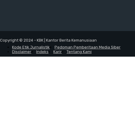
Copyright © 2024 - KBK | Kantor Berita Kemanusiaan
Kode Etik Jurnalistik
Pedoman Pemberitaan Media Siber
Disclaimer
Indeks
Karir
Tentang Kami