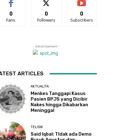
0
0
0
Fans
Followers
Subscribers
- Advertisement -
ATEST ARTICLES
AKTUALITA
Menkes Tanggapi Kasus
Pasien BPJS yang Dicibir
Nakes hingga Dikabarkan
Meninggal
TELISIK
Said Iqbal: TIdak ada Demo
Buruh Agustus dan