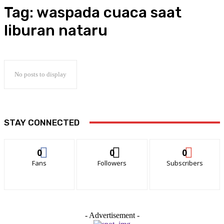
Tag:
waspada cuaca saat
liburan nataru
No posts to display
STAY CONNECTED
0
0
0
Fans
Followers
Subscribers
- Advertisement -