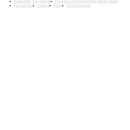
Kode Etik Jurnalistik
Pedoman Pemberitaan Media Siber
Disclaimer
Indeks
Karir
Tentang Kami