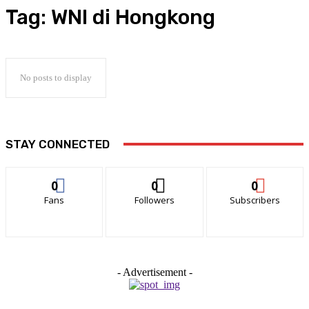
Tag:
WNI di Hongkong
No posts to display
STAY CONNECTED
0
0
0
Fans
Followers
Subscribers
- Advertisement -