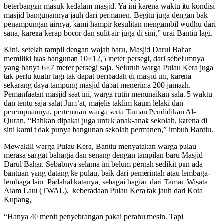
beterbangan masuk kedalam masjid. Ya ini karena waktu itu kondisi
masjid bangunannya jauh dari permanen. Begitu juga dengan bak
penampungan airnya, kami hampir kesulitan mengambil wudhu dari
sana, karena kerap bocor dan sulit air juga di sini,” urai Bantiu lagi.
Kini, setelah tampil dengan wajah baru, Masjid Darul Bahar
memiliki luas bangunan 10×12,5 meter persegi, dari sebelumnya
yang hanya 6×7 meter persegi saja. Seluruh warga Pulau Kera juga
tak perlu kuatir lagi tak dapat beribadah di masjid ini, karena
sekarang daya tampung masjid dapat menerima 200 jamaah.
Pemanfaatan masjid saat ini, warga rutin menunaikan salat 5 waktu
dan tentu saja salat Jum’at, majelis taklim kaum lelaki dan
perempuannya, pertemuan warga serta Taman Pendidikan Al-
Quran. “Bahkan dipakai juga untuk anak-anak sekolah, karena di
sini kami tidak punya bangunan sekolah permanen,” imbuh Bantiu.
Mewakili warga Pulau Kera, Bantiu menyatakan warga pulau
merasa sangat bahagia dan senang dengan tampilan baru Masjid
Darul Bahar. Sebabnya selama ini belum pernah sedikit pun ada
bantuan yang datang ke pulau, baik dari pemerintah atau lembaga-
lembaga lain. Padahal katanya, sebagai bagian dari Taman Wisata
Alam Laut (TWAL), keberadaan Pulau Kera tak jauh dari Kota
Kupang,
“Hanya 40 menit penyebrangan pakai perahu mesin. Tapi