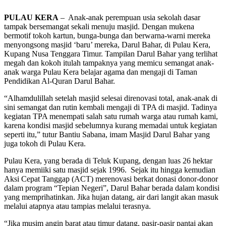
PULAU KERA
– Anak-anak perempuan usia sekolah dasar
tampak bersemangat sekali menuju masjid. Dengan mukena
bermotif tokoh kartun, bunga-bunga dan berwarna-warni mereka
menyongsong masjid ‘baru’ mereka, Darul Bahar, di Pulau Kera,
Kupang Nusa Tenggara Timur. Tampilan Darul Bahar yang terlihat
megah dan kokoh itulah tampaknya yang memicu semangat anak-
anak warga Pulau Kera belajar agama dan mengaji di Taman
Pendidikan Al-Quran Darul Bahar.
“Alhamdulillah setelah masjid selesai direnovasi total, anak-anak di
sini semangat dan rutin kembali mengaji di TPA di masjid. Tadinya
kegiatan TPA menempati salah satu rumah warga atau rumah kami,
karena kondisi masjid sebelumnya kurang memadai untuk kegiatan
seperti itu,” tutur Bantiu Sabana, imam Masjid Darul Bahar yang
juga tokoh di Pulau Kera.
Pulau Kera, yang berada di Teluk Kupang, dengan luas 26 hektar
hanya memiiki satu masjid sejak 1996. Sejak itu hingga kemudian
Aksi Cepat Tanggap (ACT) merenovasi berkat donasi donor-donor
dalam program “Tepian Negeri”, Darul Bahar berada dalam kondisi
yang memprihatinkan. Jika hujan datang, air dari langit akan masuk
melalui atapnya atau tampias melalui terasnya.
“Jika musim angin barat atau timur datang, pasir-pasir pantai akan