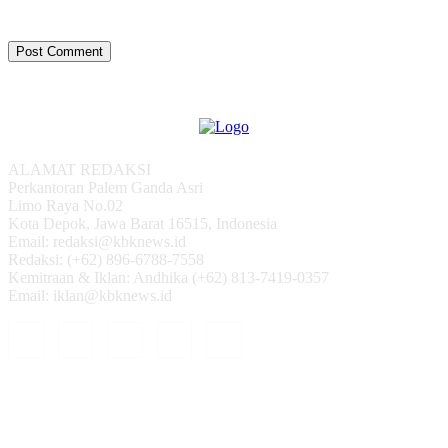
ALAMAT REDAKSI
Perkantoran Palem Ganda Asri
Limo Raya No.02
Kota Depok, Jawa Barat 16515, Indonesia
Email: redaksi@kbknews.id
Redaksi: (+62) 896-6788-7558
Kemitraan & Iklan: Andhika (+62) 813-7419-0357
Email: iklan@kbknews.id