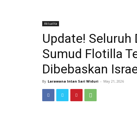
Aktualita
Update! Seluruh 
Sumud Flotilla 
Dibebaskan Israe
By
Larawana Intan Sari Widuri
-
May 21, 2026