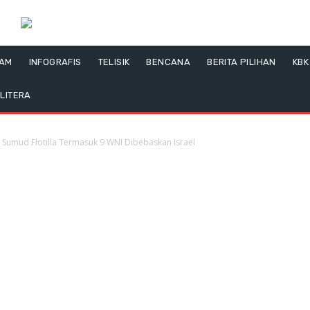
LAM
INFOGRAFIS
TELISIK
BENCANA
BERITA PILIHAN
KBK
LITERA
 Sumud Flotilla Termasuk 9 WNI Dibebaskan Israel