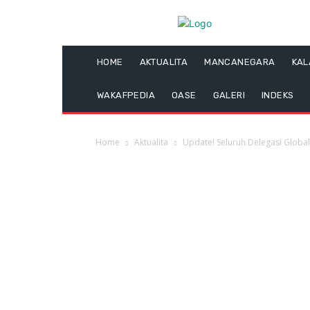
HOME
AKTUALITA
MANCANEGARA
KA
WAKAFPEDIA
OASE
GALERI
INDEKS
Home
Aktualita
Update! Seluruh Delegasi Global